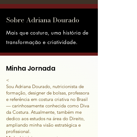
Sobre Adriana Dourado
Mais que costura, uma história de
transformação e criatividade.
Minha Jornada
<
Sou Adriana Dourado, nutricionista de
formação, designer de bolsas, professora
e referência em costura criativa no Brasil
— carinhosamente conhecida como Diva
da Costura. Atualmente, também me
dedico aos estudos na área do Direito,
ampliando minha visão estratégica e
profissional.