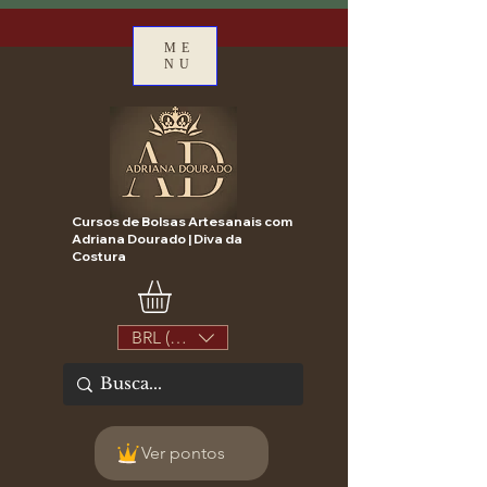
ME
NU
Cursos de Bolsas Artesanais com
Adriana Dourado | Diva da
Costura
BRL (R$)
Ver pontos