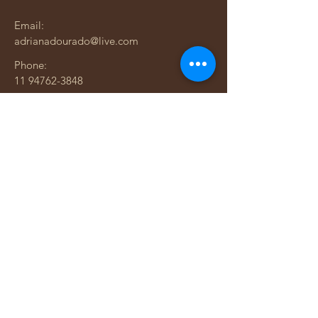
Email:
adrianadourado@live.com
Phone:
11 94762-3848
Endereço:
Rua Santo Antônio, 316 apt 95
Bela Vista - São Paulo SP
Adriana Dourado — Mais que bolsas. Uma história
costurada com amor.
​​Adriana Dourado Marketing Ltda.
Loja Física - Rua Santo Antônio, 316 apt 95
Bairro: Bela Vista em São Paulo
​CNPJ
25.207.695
/0001-08
"Políticas de troca e devolução"