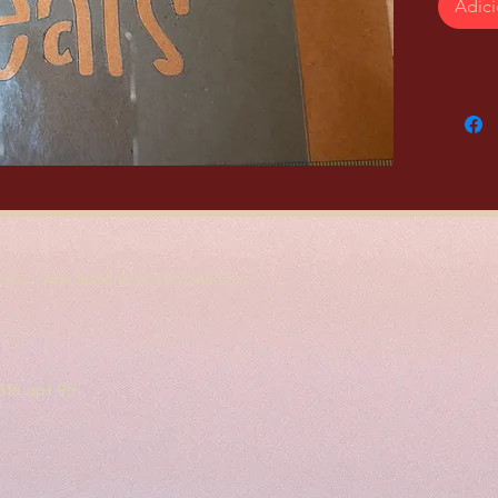
Adici
sas. Uma história costurada com
.
, 316 apt 95