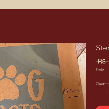
Ste
 R$ 
Frete
Quanti