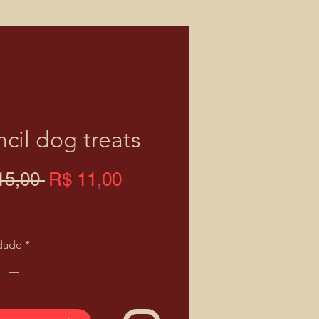
ncil dog treats
Preço
Preço
15,00 
R$ 11,00
normal
promocional
dade
*