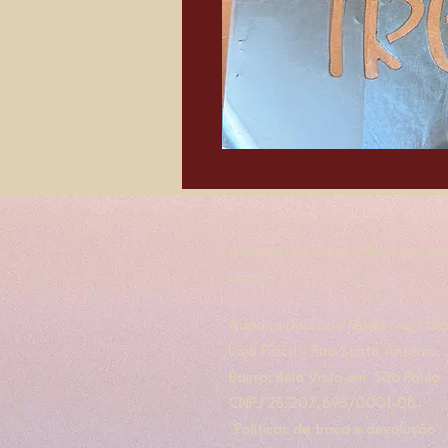
Adriana Dourado — Mais que bol
amor.
​​Adriana Dourado Marketing Ltda
Loja Física - Rua Santo Antônio
Bairro: Bela Vista em São Paulo
​CNPJ 25.207.695/0001-08
"Políticas de troca e devolução"