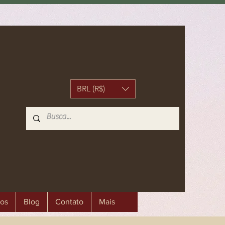
BRL (R$)
os
Blog
Contato
Mais