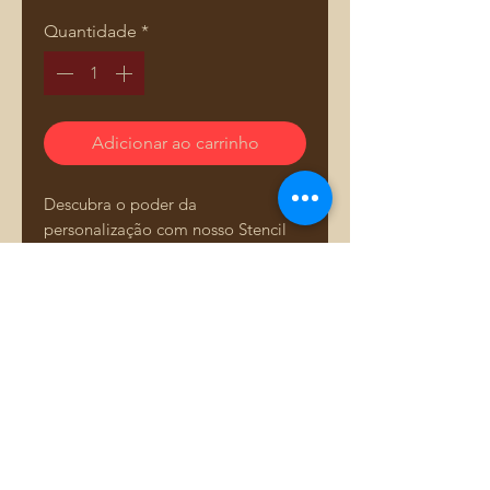
Quantidade
*
Adicionar ao carrinho
Descubra o poder da
personalização com nosso Stencil
para Estampas em Tecidos,
especialmente projetado para
fabricação de bolsas e acessórios.
Com ele, você poderá criar
estampas únicas e sofisticadas,
Comprar pelo WhatsApp
elevando a qualidade e o estilo dos
seus produtos artesanais.
**Características:**
- **Material Durável:** Feito de
Adriana Dourado — Mais que bolsas. Uma história
plástico resistente, garantindo