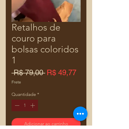
Retalhos de
couro para
bolsas coloridos
1
Preço
Preço
 R$ 79,00 
R$ 49,77
normal
promocional
Frete
Quantidade
*
Adicionar ao carrinho