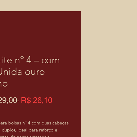
ite nº 4 – com
Unida ouro
ho
Preço
Preço
29,00 
R$ 26,10
normal
promocional
para bolsas nº 4 com duas cabeças
duplo), ideal para reforço e
nto de peças artesanais.