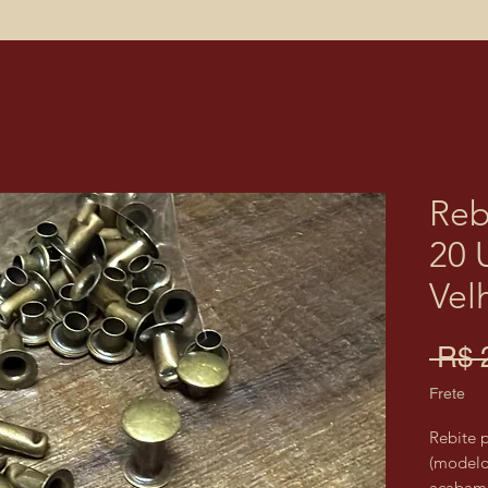
Reb
20 
Vel
 R$ 
Frete
Rebite 
(modelo 
acabame