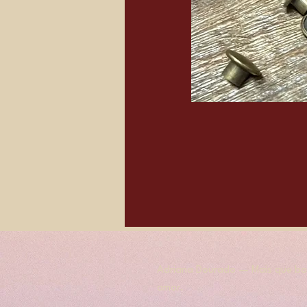
Adriana Dourado — Mais que bol
amor.