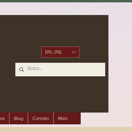
BRL (R$)
os
Blog
Contato
Mais