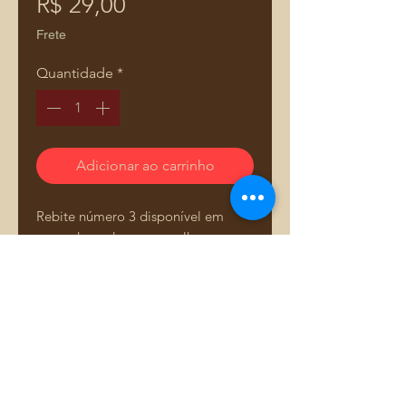
Preço
R$ 29,00
Frete
Quantidade
*
Adicionar ao carrinho
Rebite número 3 disponível em
cores dourado e ouro velho.
Perfeito para reforçar e decorar
bolsas, mochilas e necessaires,
oferecendo durabilidade e um
acabamento elegante. Pacote com
20 unidades para atender todas as
Comprar pelo WhatsApp
suas necessidades de costura e
artesanato.