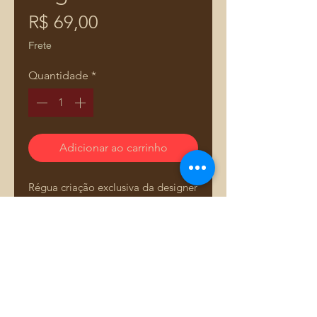
Preço
R$ 69,00
Frete
Quantidade
*
Adicionar ao carrinho
Régua criação exclusiva da designer
e professora Adriana Dourado.
Fabricada em acrílico de alta
qualidade, é projetada para ser
durável e de fácil manuseio, ideal
para facilitar seu trabalho na
costura.
Comprar pelo WhatsApp
🔗https://youtu.be/bdB1d0h1gmY?