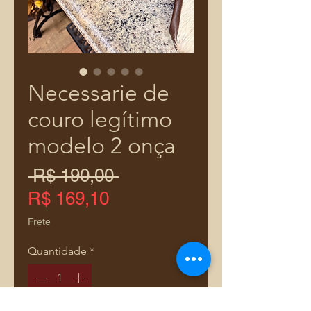
Necessarie de
couro legítimo
modelo 2 onça
Preço
 R$ 190,00 
normal
Preço
R$ 169,10
promocional
Frete
Quantidade
*
Somente 2 em estoque