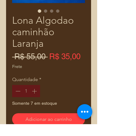
Lona Algodao
caminhão
Laranja
Preço
Preço
 R$ 55,00 
R$ 35,00
normal
promocional
Frete
Quantidade
*
Somente 7 em estoque
Adicionar ao carrinho