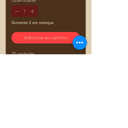
Quantidade
*
Somente 2 em estoque
Adicionar ao carrinho
20 unidades
Comprar pelo WhatsApp
Adriana Dourado — Mais que bolsas. Uma história
costurada com amor.
​​Adriana Dourado Marketing Ltda.