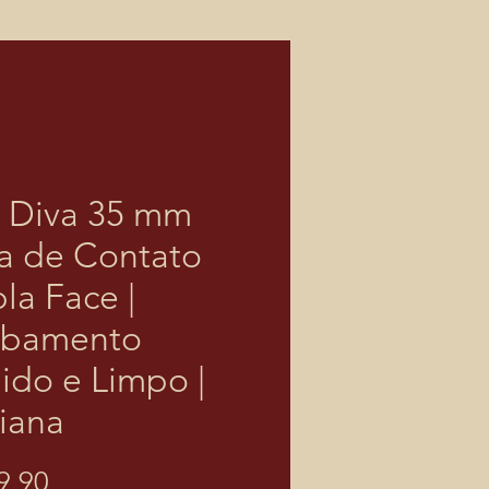
a Diva 35 mm
a de Contato
la Face |
abamento
ido e Limpo |
iana
Preço
9,90