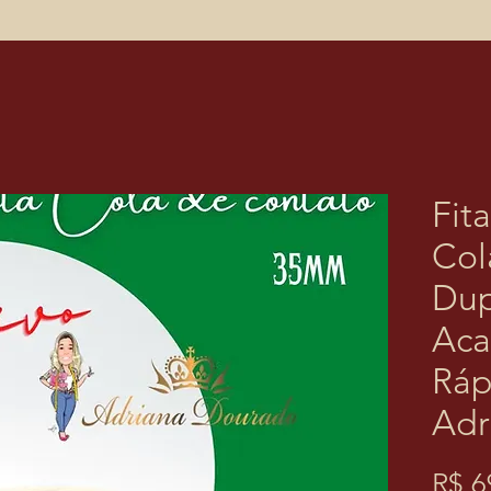
Fit
Col
Dup
Ac
Ráp
Adr
R$ 6