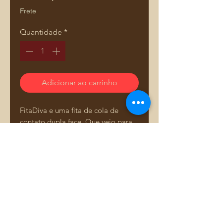
Frete
Quantidade
*
Adicionar ao carrinho
FitaDiva e uma fita de cola de
contato dupla face. Que veio para
revolucionar as artesãs e designer
de bolsas. Agilizando o processo e
acabamento de suas peças, sem
cheiro, sem tempo de secagem da
cola para trabalhar, e sem precisar
Comprar pelo WhatsApp
transferir, aproveitamento 100% da
cola de contato, sem sujeira. Veja
os vídeos das aulas da Adriana