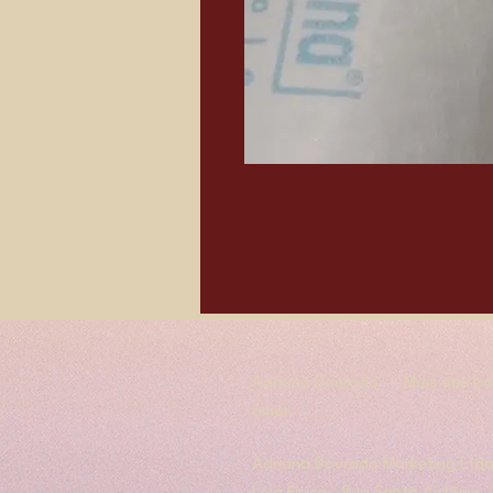
Adriana Dourado — Mais que bol
amor.
​​Adriana Dourado Marketing Ltda