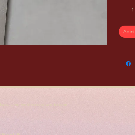
Adici
sas. Uma história costurada com
.