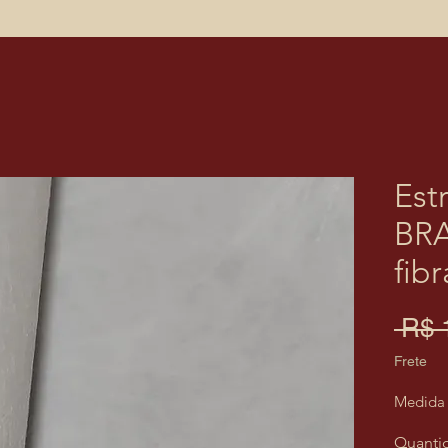
Est
BR
fib
 R$ 
Frete
Medida 
Quanti