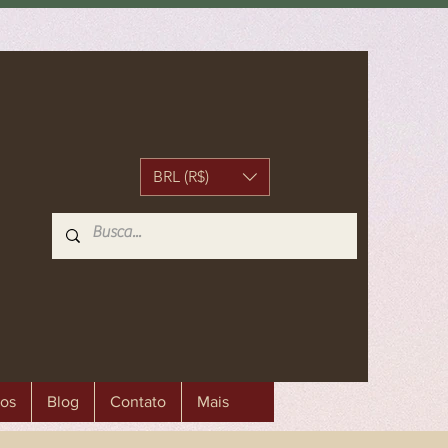
BRL (R$)
os
Blog
Contato
Mais