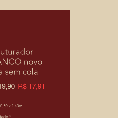
ruturador
ANCO novo
ra sem cola
Preço
Preço
19,90 
R$ 17,91
normal
promocional
0,50 x 1.40m
dade
*