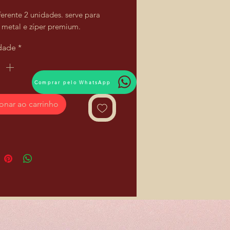
ferente 2 unidades. serve para
e metal e zíper premium.
dade
*
Comprar pelo WhatsApp
onar ao carrinho