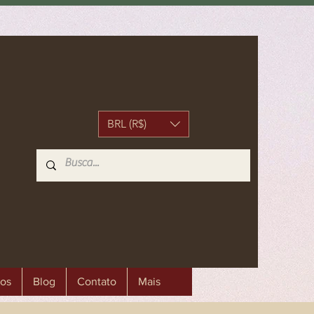
BRL (R$)
os
Blog
Contato
Mais