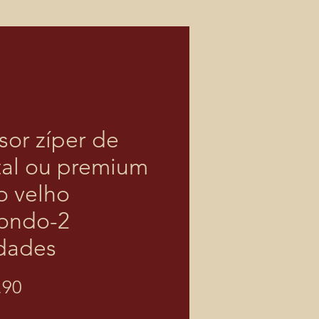
sor zíper de
al ou premium
o velho
ondo-2
dades
Preço
,90