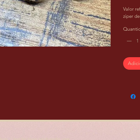
Valor re
zíper d
Quanti
Adici
sas. Uma história costurada com