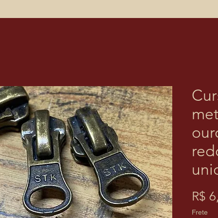
Cur
met
our
red
uni
R$ 6
Frete