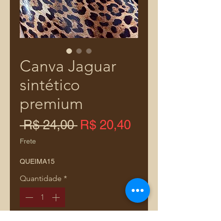
Canva Jaguar
sintético
premium
Preço
Preço
 R$ 24,00 
R$ 20,40
normal
promocional
Frete
QUEIMA15
Quantidade
*