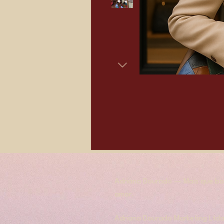
Adriana Dourado — Mais que bol
amor.
​​Adriana Dourado Marketing Ltda