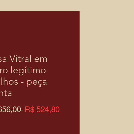
sa Vitral em
ro legítimo
alhos - peça
nta
Preço
Preço
656,00 
R$ 524,80
normal
promocional