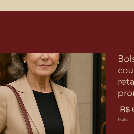
Bol
cou
ret
pro
 R$ 
Frete