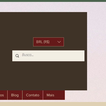
BRL (R$)
os
Blog
Contato
Mais