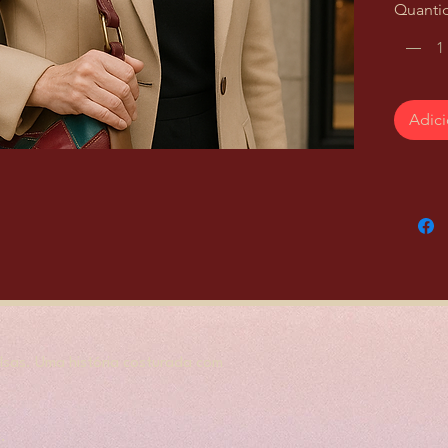
Quanti
Adici
sas. Uma história costurada com
.