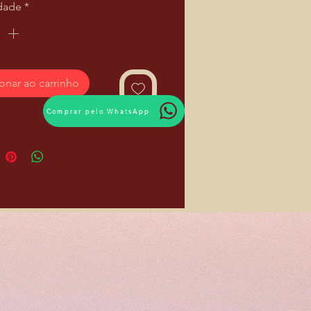
dade
*
onar ao carrinho
Comprar pelo WhatsApp