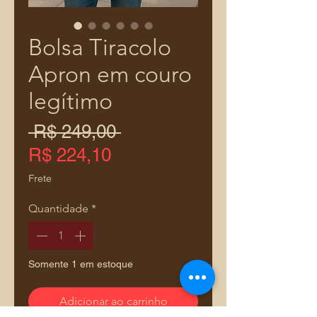
Bolsa Tiracolo
Apron em couro
legítimo
Preço
 R$ 249,00 
normal
Preço
R$ 224,10
promocional
Frete
Quantidade
*
Somente 1 em estoque
Adicionar ao carrinho