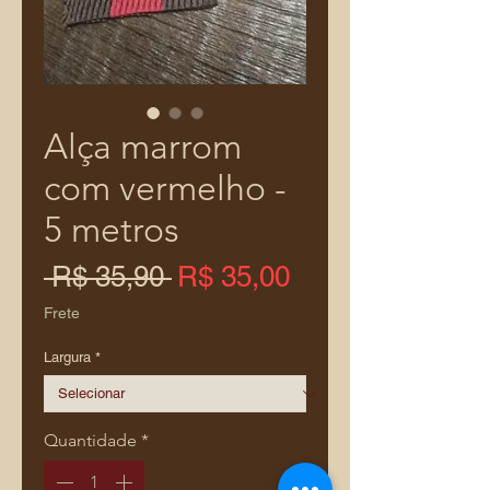
Alça marrom
com vermelho -
5 metros
Preço
Preço
 R$ 35,90 
R$ 35,00
normal
promocional
Frete
Largura
*
Quantidade
*