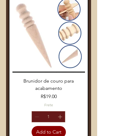
Brunidor de couro para
acabamento
Price
R$19.00
Frete
Add to Cart