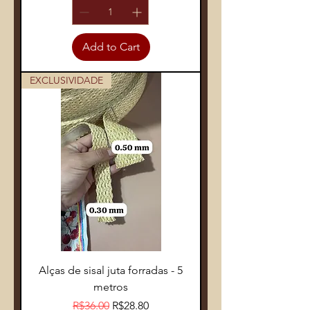
Add to Cart
EXCLUSIVIDADE
Alças de sisal juta forradas - 5
metros
Regular Price
Sale Price
R$36.00
R$28.80