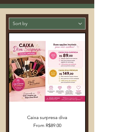
Caixa surpresa diva
Sale Price
From
R$89.00