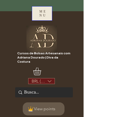
ME
NU
Cursos de Bolsas Artesanais com
Adriana Dourado | Diva da
Costura
BRL (R$)
View points