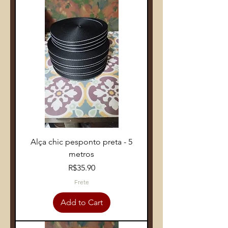
Alça chic pesponto preta - 5
metros
Price
R$35.90
Frete
Add to Cart