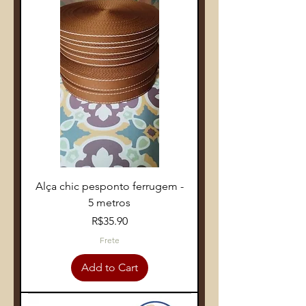
Alça chic pesponto ferrugem -
5 metros
Price
R$35.90
Frete
Add to Cart