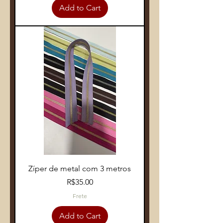
Add to Cart
Zíper de metal com 3 metros
Price
R$35.00
Frete
Add to Cart