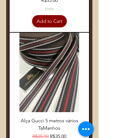
R$35.00
Frete
Add to Cart
Alça Gucci 5 metros vários
TaManhos
Regular Price
Sale Price
R$35.90
R$35.00