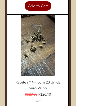
Add to Cart
Rebite nº 4 – com 20 Unida
ouro Velho
Regular Price
Sale Price
R$29.00
R$26.10
Frete