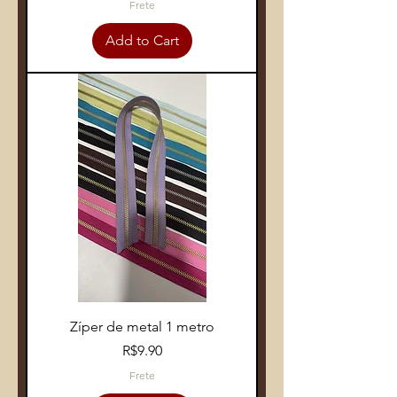
Frete
Add to Cart
Zíper de metal 1 metro
Price
R$9.90
Frete