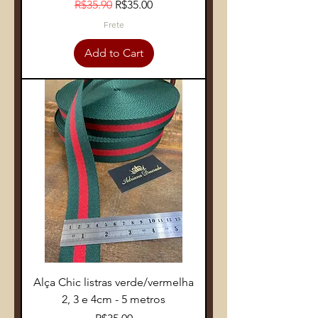
Regular Price
Sale Price
R$35.90
R$35.00
Frete
Add to Cart
Alça Chic listras verde/vermelha
2, 3 e 4cm - 5 metros
Price