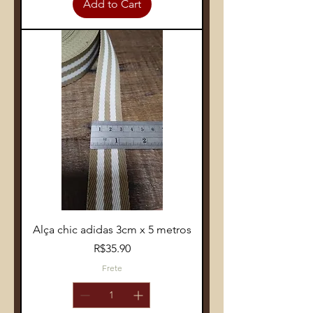
Add to Cart
Alça chic adidas 3cm x 5 metros
Price
R$35.90
Frete