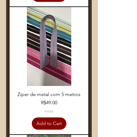
Zíper de metal com 5 metros
Price
R$49.00
Frete
Add to Cart