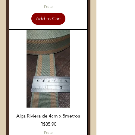
Frete
Add to Cart
Alça Riviera de 4cm x 5metros
Price
R$35.90
Frete