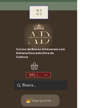
ME
NU
Cursos de Bolsas Artesanais com
Adriana Dourado | Diva da
Costura
BRL (R$)
View points