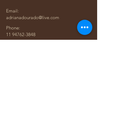
Email:
adrianadourado@live.com
Phone:
11 94762-3848
Endereço:
Rua Santo Antônio, 316 apt 95
Bela Vista - São Paulo SP
Adriana Dourado — Mais que bolsas. Uma história
costurada com amor.
​​Adriana Dourado Marketing Ltda.
Loja Física - Rua Santo Antônio, 316 apt 95
Bairro: Bela Vista em São Paulo
​CNPJ
25.207.695
/0001-08
"Políticas de troca e devolução"