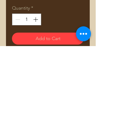
Quantity
*
Add to Cart
Comprar pelo WhatsApp
Adriana Dourado — Mais que bolsas. Uma história
costurada com amor.
​​Adriana Dourado Marketing Ltda.
Loja Física - Rua Santo Antônio, 316 apt 95
Bairro: Bela Vista em São Paulo