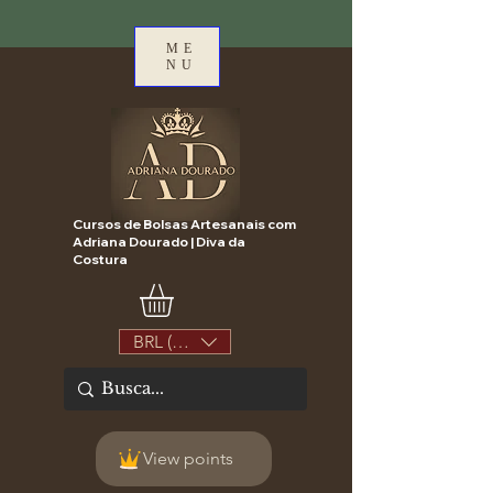
ME
NU
Cursos de Bolsas Artesanais com
Adriana Dourado | Diva da
Costura
BRL (R$)
View points