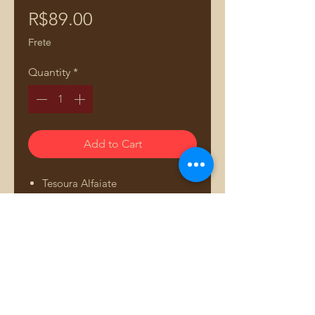
Price
R$89.00
Frete
Quantity
*
Add to Cart
Tesoura Alfaiate
22cm da Lanmax
fácil regulagem de pressão
assegura o ajuste ideal para
cada material
fita métrica
ergonômico, promovendo
Comprar pelo WhatsApp
conforto durante o uso