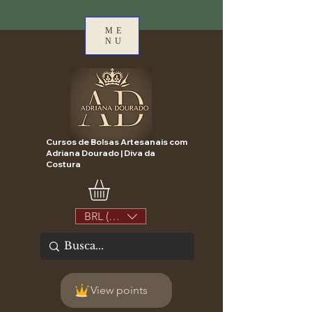
ME
NU
Cursos de Bolsas Artesanais com
Adriana Dourado | Diva da
Costura
BRL (R$)
View points