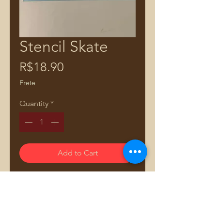
Stencil Skate
Price
R$18.90
Frete
Quantity
*
Add to Cart
Descubra o poder da
personalização com nosso Stencil
para Estampas em Tecidos,
especialmente projetado para