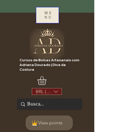
ME
NU
Cursos de Bolsas Artesanais com
Adriana Dourado | Diva da
Costura
BRL (R$)
View points