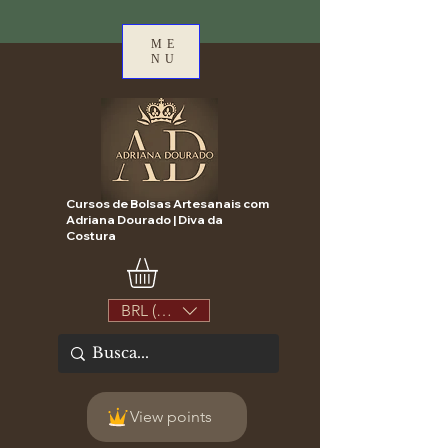
ME
NU
Cursos de Bolsas Artesanais com
Adriana Dourado | Diva da
Costura
BRL (R$)
View points