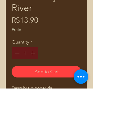
River
Price
R$13.90
Frete
Quantity
*
Add to Cart
Descubra o poder da
personalização com nosso Stencil
para Estampas em Tecidos,
especialmente projetado para
fabricação de bolsas e acessórios.
Com ele, você poderá criar
estampas únicas e sofisticadas,