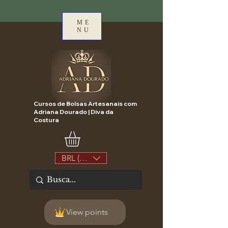
ME
NU
Cursos de Bolsas Artesanais com
Adriana Dourado | Diva da
Costura
BRL (R$)
View points