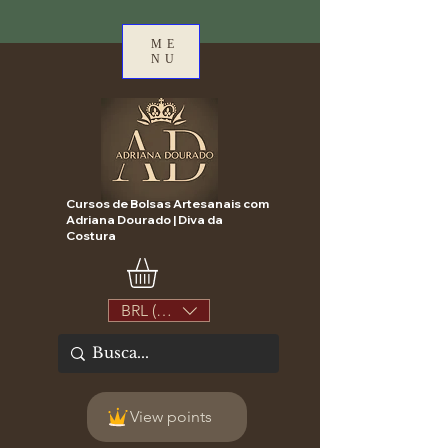
ME
NU
Cursos de Bolsas Artesanais com
Adriana Dourado | Diva da
Costura
BRL (R$)
View points