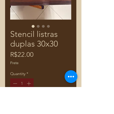
Stencil listras
duplas 30x30
Price
R$22.00
Frete
Quantity
*
Add to Cart