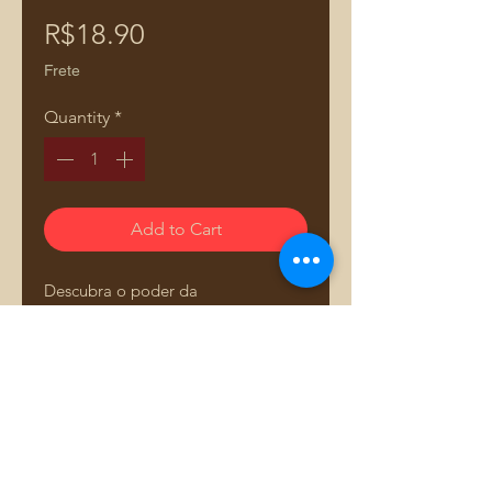
Price
R$18.90
Frete
Quantity
*
Add to Cart
Descubra o poder da
personalização com nosso Stencil
para Estampas em Tecidos,
especialmente projetado para
fabricação de bolsas e acessórios.
Com ele, você poderá criar
estampas únicas e sofisticadas,
Comprar pelo WhatsApp
elevando a qualidade e o estilo dos