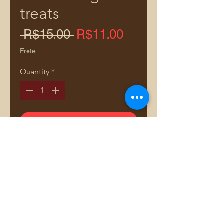
treats
Regular
Sale
 R$15.00 
R$11.00
Price
Price
Frete
Quantity
*
Add to Cart
Comprar pelo WhatsApp