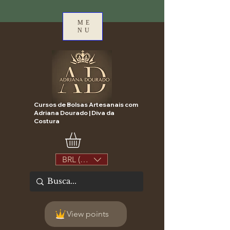
ME
NU
Cursos de Bolsas Artesanais com
Adriana Dourado | Diva da
Costura
BRL (R$)
View points