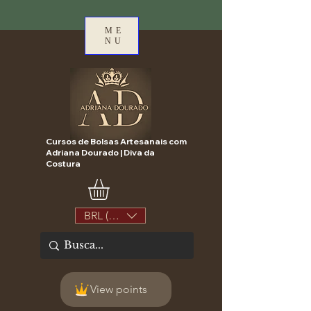
ME
NU
Cursos de Bolsas Artesanais com
Adriana Dourado | Diva da
Costura
BRL (R$)
View points