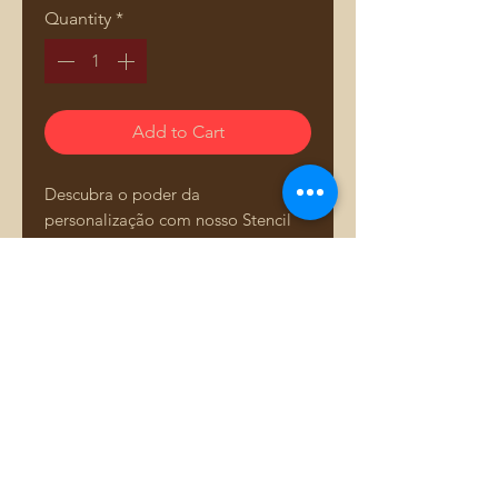
Quantity
*
Add to Cart
Descubra o poder da
personalização com nosso Stencil
para Estampas em Tecidos,
especialmente projetado para
fabricação de bolsas e acessórios.
Com ele, você poderá criar
estampas únicas e sofisticadas,
Comprar pelo WhatsApp
elevando a qualidade e o estilo dos
seus produtos artesanais.
**Características:**
- **Material Durável:** Feito de
Adriana Dourado — Mais que bolsas. Uma história
plástico resistente, garantindo
costurada com amor.