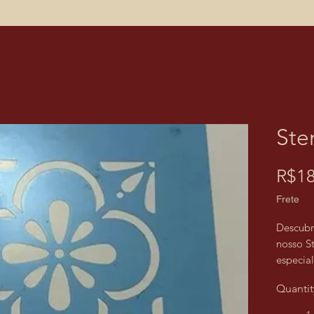
Ste
R$18
Frete
Descubr
nosso S
especia
de bols
Quantit
poderá 
sofistic