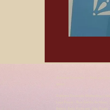
Adriana Dourado — Mais que bol
amor.
​​Adriana Dourado Marketing Ltda
Loja Física - Rua Santo Antônio
Bairro: Bela Vista em São Paulo