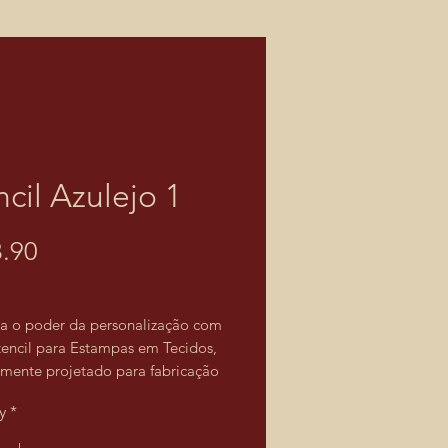
ncil Azulejo 1
Price
.90
a o poder da personalização com
tencil para Estampas em Tecidos,
lmente projetado para fabricação
as e acessórios. Com ele, você
y
*
criar estampas únicas e
adas, elevando a qualidade e o