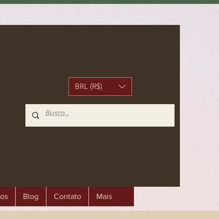
BRL (R$)
os
Blog
Contato
Mais