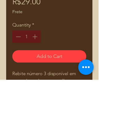
Price
R$29.00
Frete
Quantity
*
Add to Cart
Rebite número 3 disponível em
cores dourado e ouro velho.
Perfeito para reforçar e decorar
bolsas, mochilas e necessaires,
oferecendo durabilidade e um
acabamento elegante. Pacote com
20 unidades para atender todas as
Comprar pelo WhatsApp
suas necessidades de costura e
artesanato.