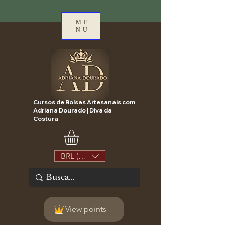
ME
NU
Cursos de Bolsas Artesanais com
Adriana Dourado | Diva da
Costura
BRL (R$)
View points