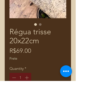
Régua trisse
20x22cm
Price
R$69.00
Frete
Quantity
*
Add to Cart