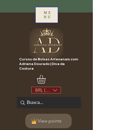
ME
NU
Cursos de Bolsas Artesanais com
Adriana Dourado | Diva da
Costura
BRL (R$)
View points