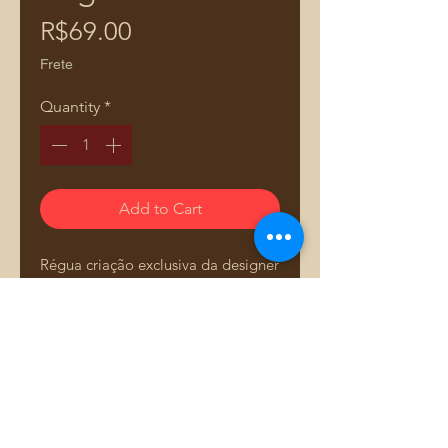
Price
R$69.00
Frete
Quantity
*
Add to Cart
Régua criação exclusiva da designer
e professora Adriana Dourado.
Fabricada em acrílico de alta
qualidade, é projetada para ser
durável e de fácil manuseio, ideal
para facilitar seu trabalho na
costura.
Comprar pelo WhatsApp
🔗https://youtu.be/bdB1d0h1gmY?