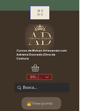
ME
NU
Cursos de Bolsas Artesanais com
Adriana Dourado | Diva da
Costura
BRL (R$)
View points