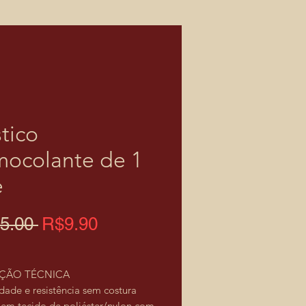
stico
mocolante de 1
e
Regular
Sale
5.00 
R$9.90
Price
Price
AÇÃO TÉCNICA
idade e resistência sem costura
 em tecido de poliéster/nylon com