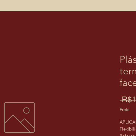
Plá
ter
fac
 R$1
Frete
APLIC
Flexibil
Reforço