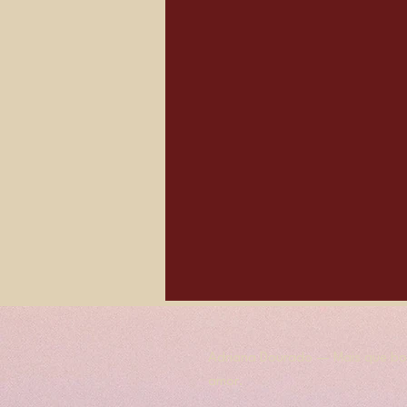
Adriana Dourado — Mais que bol
amor.