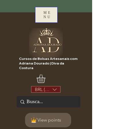
ME
NU
Cursos de Bolsas Artesanais com
Adriana Dourado | Diva da
Costura
BRL (R$)
View points