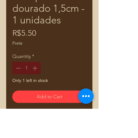
dourado 1,5cm -
1 unidades
Price
R$5.50
Frete
Quantity
*
Only 1 left in stock
Add to Cart
02 unidades Peças designer
Coleção Dourado & Co. para um
público exigente preocupado com
qualidade, durabilidade e