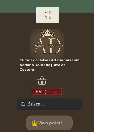
ME
NU
Cursos de Bolsas Artesanais com
Adriana Dourado | Diva da
Costura
BRL (R$)
View points