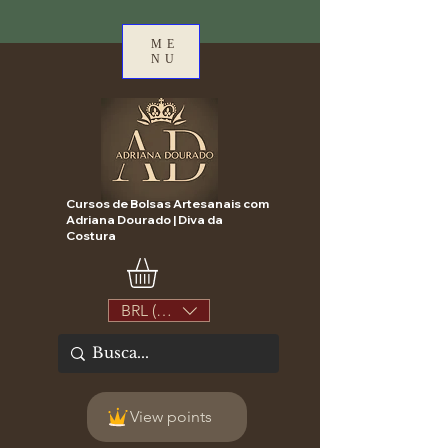
ME
NU
Cursos de Bolsas Artesanais com
Adriana Dourado | Diva da
Costura
BRL (R$)
View points