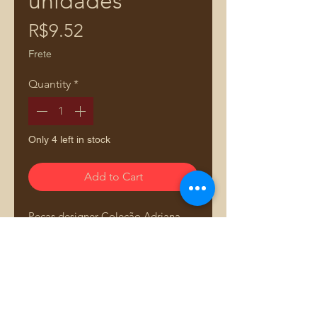
unidades
Price
R$9.52
Frete
Quantity
*
Only 4 left in stock
Add to Cart
Peças designer Coleção Adriana
Dourado & Co. para um público
exigente preocupado com
qualidade, durabilidade e
acabamento. Produtos injetados
em zamak sob pressão garantido
qualidade superior. Banho verniz,