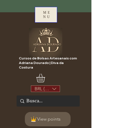
ME
NU
Cursos de Bolsas Artesanais com
Adriana Dourado | Diva da
Costura
BRL (R$)
View points