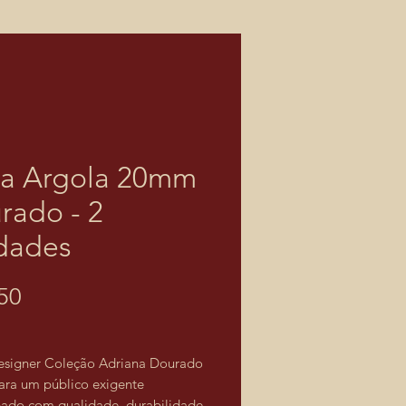
a Argola 20mm
rado - 2
dades
Price
50
esigner Coleção Adriana Dourado
ara um público exigente
ado com qualidade, durabilidade