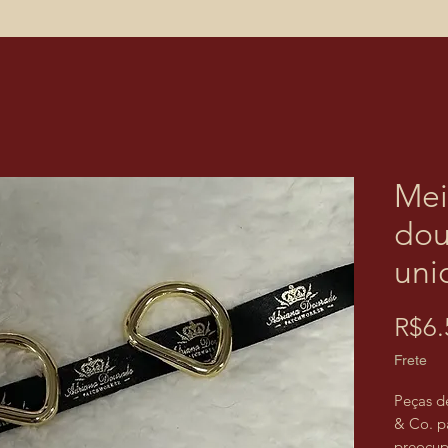
Mei
dou
uni
R$6.
Frete
Peças d
& Co. p
preocup