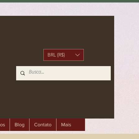
BRL (R$)
os
Blog
Contato
Mais