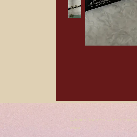
Adriana Dourado — Mais que bol
amor.