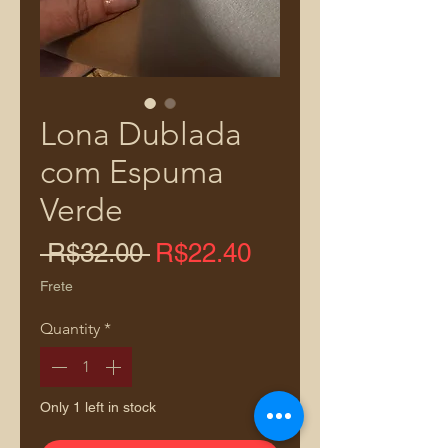
Lona Dublada
com Espuma
Verde
Regular
Sale
 R$32.00 
R$22.40
Price
Price
Frete
Quantity
*
Only 1 left in stock