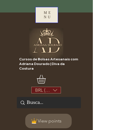
ME
NU
Cursos de Bolsas Artesanais com
Adriana Dourado | Diva da
Costura
BRL (R$)
View points