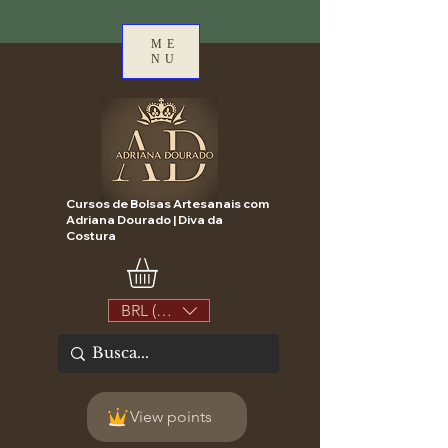
ME
NU
Cursos de Bolsas Artesanais com
Adriana Dourado | Diva da
Costura
BRL (R$)
View points