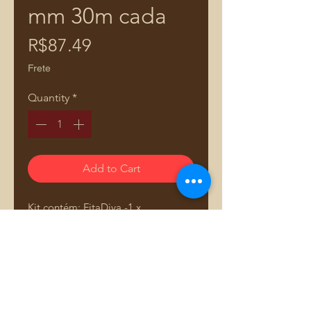
mm 30m cada
Price
R$87.49
Frete
Quantity
*
Add to Cart
Kit contém: FitaDiva -1 x
7mm/15mm/22mm 30m cada.
FitaDiva e uma fita de cola de
contato dupla face. Que veio para
revolucionar as artesãs e designer
de bolsas. Agilizando o processo e
acabamento de suas peças, sem
Comprar pelo WhatsApp