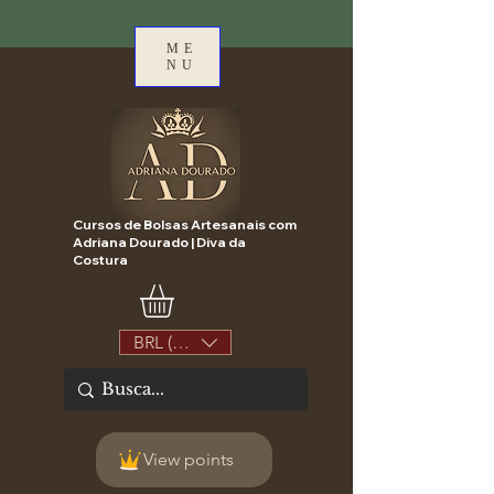
ME
NU
Cursos de Bolsas Artesanais com
Adriana Dourado | Diva da
Costura
BRL (R$)
View points