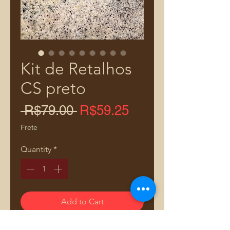
Kit de Retalhos
CS preto
Regular
Sale
 R$79.00 
R$59.25
Price
Price
Frete
Quantity
*
Add to Cart