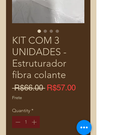
KIT COM 3
UNIDADES -
Estruturador
fibra colante
Regular
Sale
 R$66.00 
R$57.00
Price
Price
Frete
Quantity
*