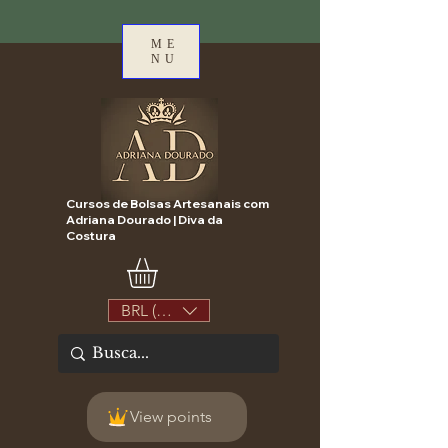
ME
NU
Cursos de Bolsas Artesanais com
Adriana Dourado | Diva da
Costura
BRL (R$)
View points