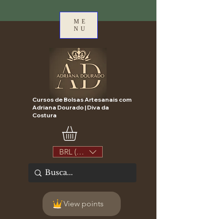
ME
NU
Cursos de Bolsas Artesanais com
Adriana Dourado | Diva da
Costura
BRL (R$)
View points