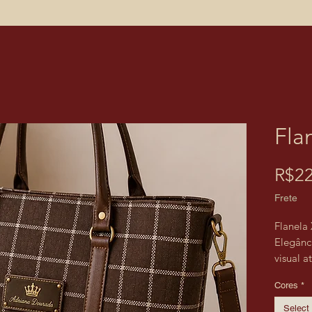
Fla
R$22
Frete
Flanela
Elegânc
visual 
A Flane
Cores
*
combina
café, f
Select