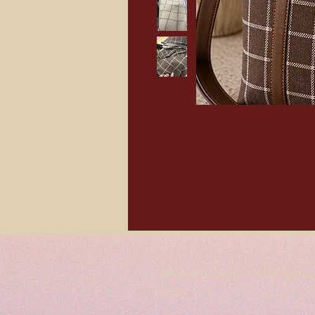
Adriana Dourado — Mais que bol
amor.