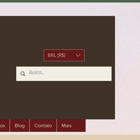
BRL (R$)
os
Blog
Contato
Mais