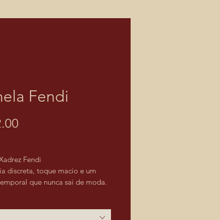
nela Fendi
Price
.00
 Xadrez Fendi
ia discreta, toque macio e um
atemporal que nunca sai de moda.
la Xadrez Fendi apresenta uma
ção sofisticada de tons bege e
ormando um clássico xadrez