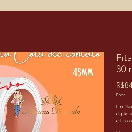
Fit
30 
R$84
Frete
FitaDiva
dupla fa
artesãs 
process