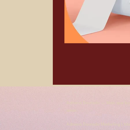
Adriana Dourado — Mais que bol
amor.
​​Adriana Dourado Marketing Ltda