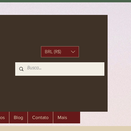
BRL (R$)
os
Blog
Contato
Mais