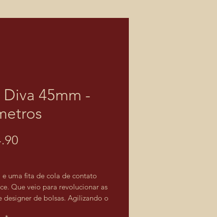
a Diva 45mm -
metros
Price
.90
 e uma fita de cola de contato
ce. Que veio para revolucionar as
e designer de bolsas. Agilizando o
o e acabamento de suas peças,