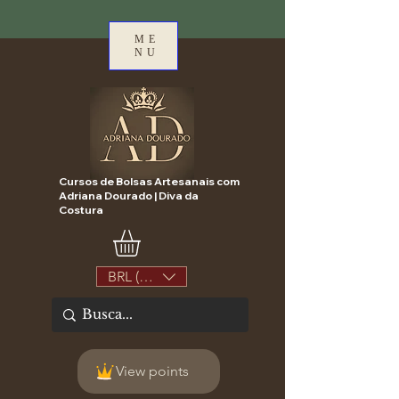
ME
NU
Cursos de Bolsas Artesanais com
Adriana Dourado | Diva da
Costura
BRL (R$)
View points