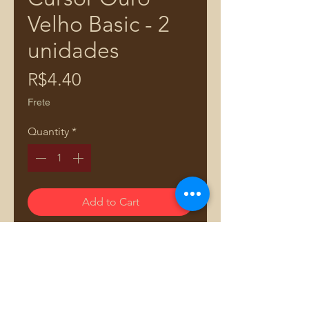
Velho Basic - 2
unidades
Price
R$4.40
Frete
Quantity
*
Add to Cart
Cursor para zíper nylon 5 Valor
referente 2 unidades