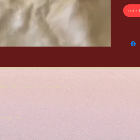
Add t
sas. Uma história costurada com
.
, 316 apt 95