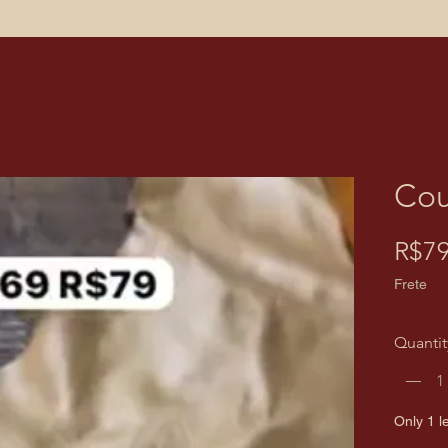
Cou
R$79
Frete
Quantit
Only 1 le