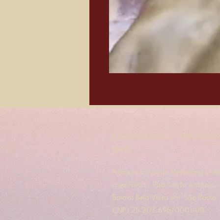
Adriana Dourado — Mais que bol
amor.
​​Adriana Dourado Marketing Ltda
Loja Física - Rua Santo Antônio
Bairro: Bela Vista em São Paulo
​CNPJ 25.207.695/0001-08