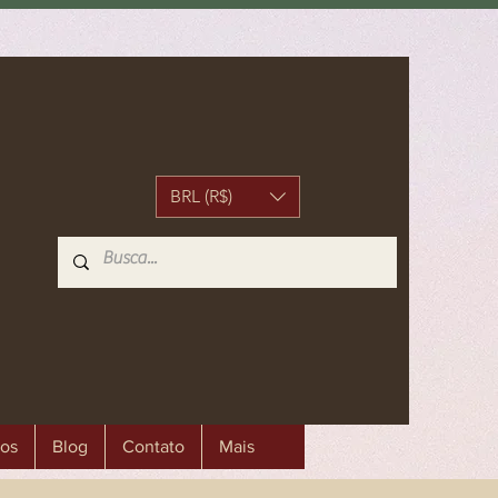
BRL (R$)
os
Blog
Contato
Mais