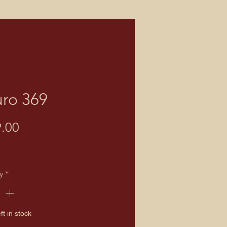
ro 369
Price
.00
y
*
ft in stock