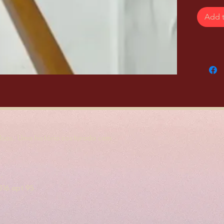
Add t
sas. Uma história costurada com
.
, 316 apt 95