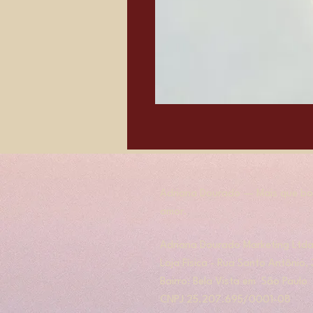
Adriana Dourado — Mais que bol
amor.
​​Adriana Dourado Marketing Ltda
Loja Física - Rua Santo Antônio
Bairro: Bela Vista em São Paulo
​CNPJ 25.207.695/0001-08