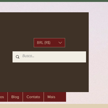
BRL (R$)
os
Blog
Contato
Mais