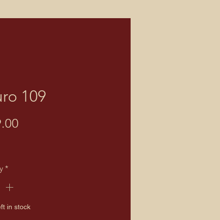
ro 109
Price
.00
y
*
ft in stock