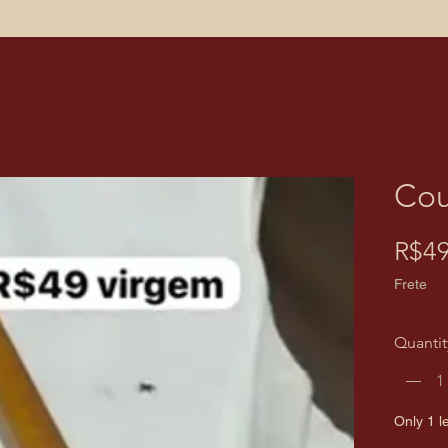
Cou
R$49
Frete
Quantit
Only 1 le